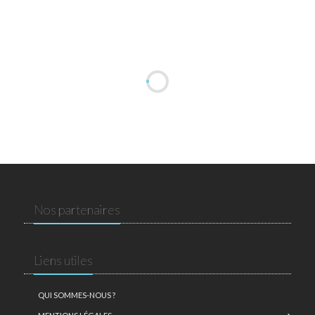
Nos partenaires
Liens utiles
QUI SOMMES-NOUS ?