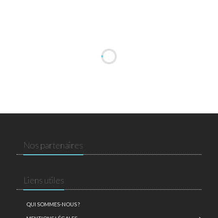
Nos partenaires
Liens utiles
QUI SOMMES-NOUS ?