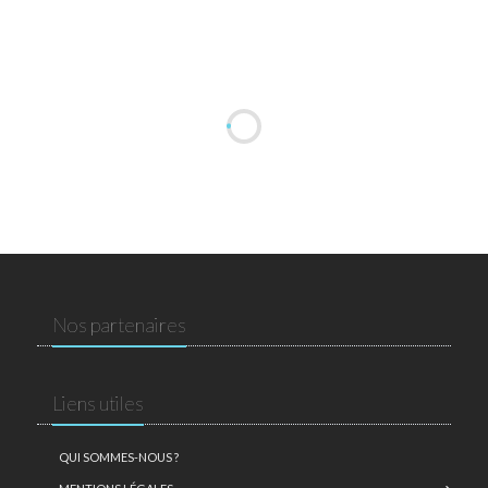
Nos partenaires
Liens utiles
QUI SOMMES-NOUS ?