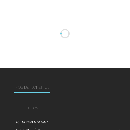
Nos partenaires
Liens utiles
QUI SOMMES-NOUS ?