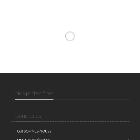
Nos partenaires
Liens utiles
QUI SOMMES-NOUS ?