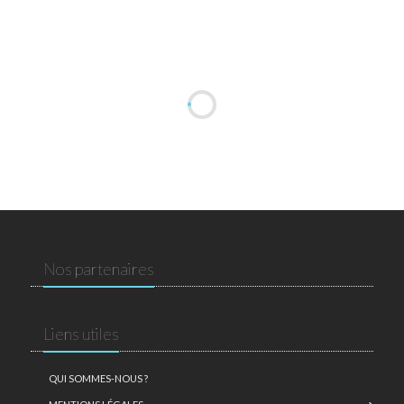
Nos partenaires
Liens utiles
QUI SOMMES-NOUS ?