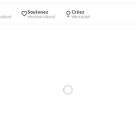
Soutenez
Créez
ulturel
Mécénat culturel
Votre projet