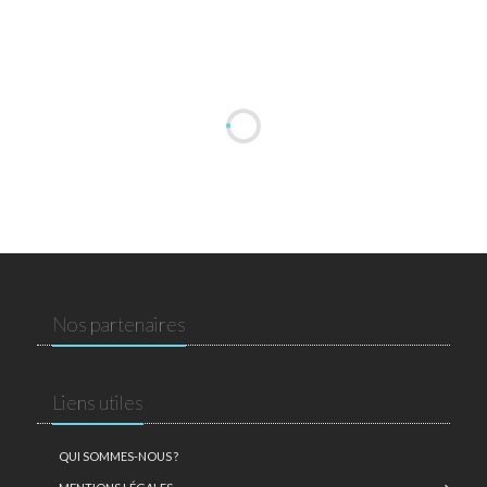
Nos partenaires
Liens utiles
QUI SOMMES-NOUS ?