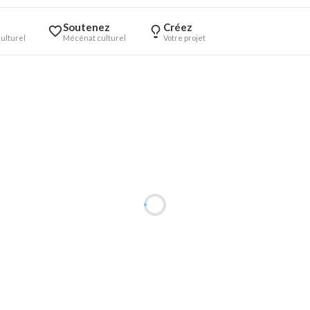
Soutenez
Créez
ulturel
Mécénat culturel
Votre projet