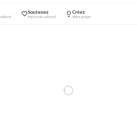
Soutenez
Créez
ulturel
Mécénat culturel
Votre projet