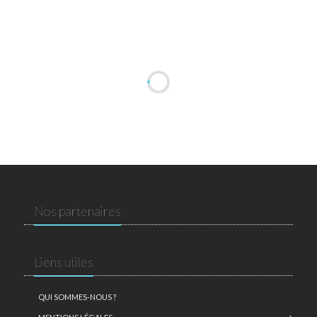
Nos partenaires
Liens utiles
QUI SOMMES-NOUS ?