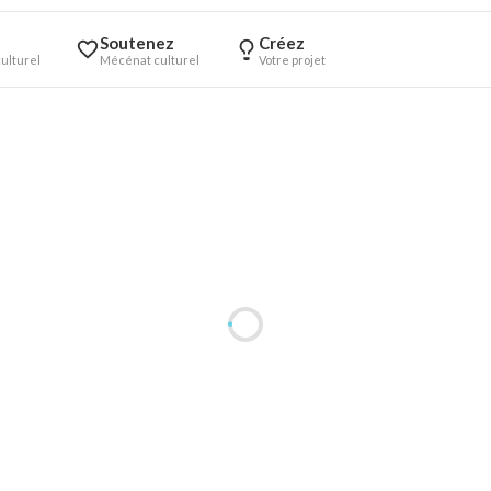
Soutenez
Créez
ulturel
Mécénat culturel
Votre projet