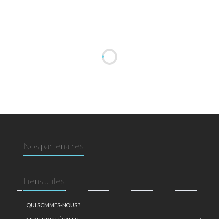
Nos partenaires
Liens utiles
QUI SOMMES-NOUS ?