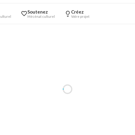
Soutenez
Créez
ulturel
Mécénat culturel
Votre projet