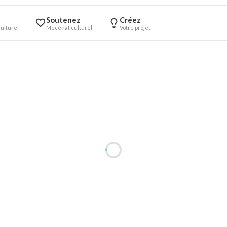
Soutenez
Créez
ulturel
Mécénat culturel
Votre projet