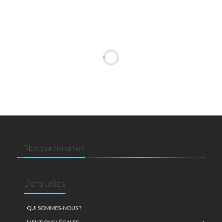
Nos partenaires
Liens utiles
QUI SOMMES-NOUS ?