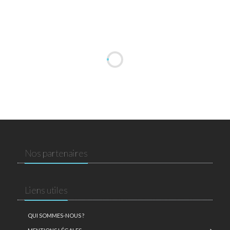
Nos partenaires
Liens utiles
QUI SOMMES-NOUS ?