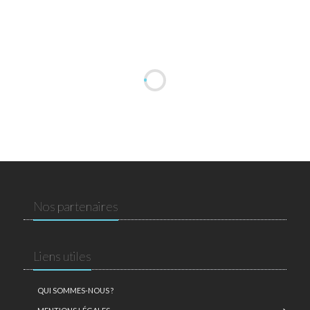
Nos partenaires
Liens utiles
QUI SOMMES-NOUS ?