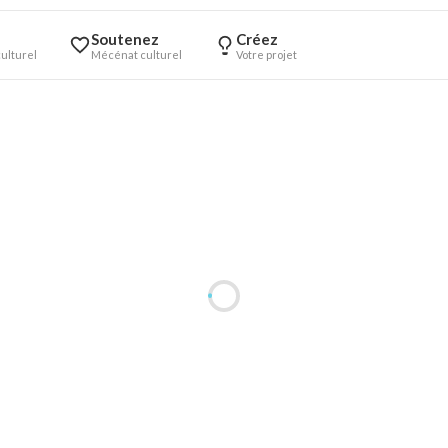
Soutenez
Créez
ulturel
Mécénat culturel
Votre projet