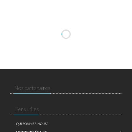
Nos partenaires
Liens utiles
QUI SOMMES-NOUS ?