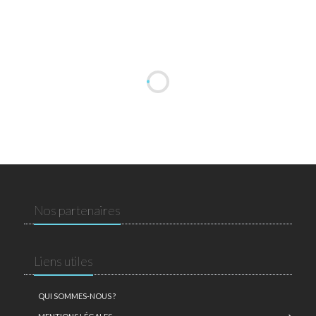
Nos partenaires
Liens utiles
QUI SOMMES-NOUS ?