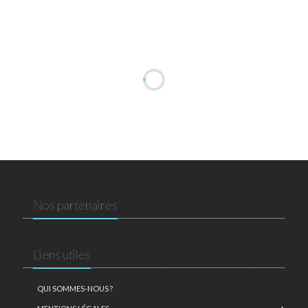
Nos partenaires
Liens utiles
QUI SOMMES-NOUS ?