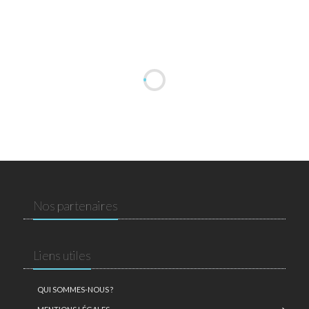
Nos partenaires
Liens utiles
QUI SOMMES-NOUS ?