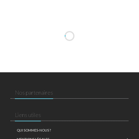
Nos partenaires
Liens utiles
QUI SOMMES-NOUS ?