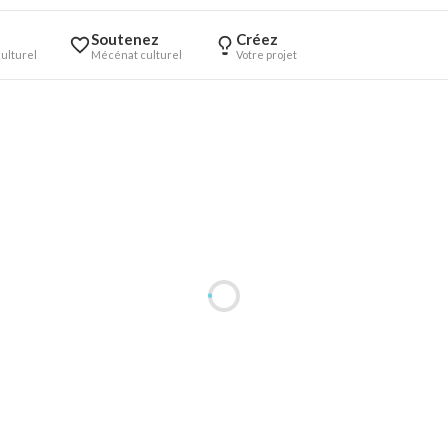
Soutenez
Créez
ulturel
Mécénat culturel
Votre projet