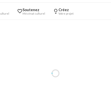
Soutenez
Créez
ulturel
Mécénat culturel
Votre projet