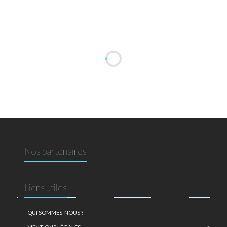
Nos partenaires
Liens utiles
QUI SOMMES-NOUS ?