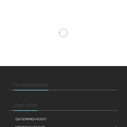
Nos partenaires
Liens utiles
QUI SOMMES-NOUS ?