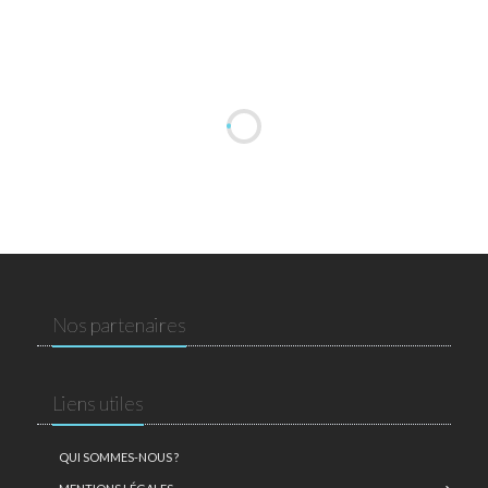
Nos partenaires
Liens utiles
QUI SOMMES-NOUS ?