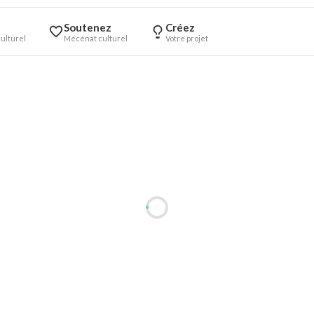
Soutenez
Créez
ulturel
Mécénat culturel
Votre projet