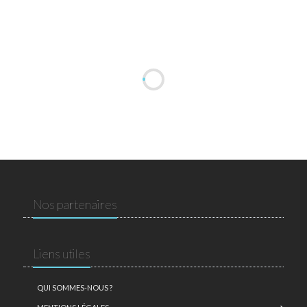
Nos partenaires
Liens utiles
QUI SOMMES-NOUS ?