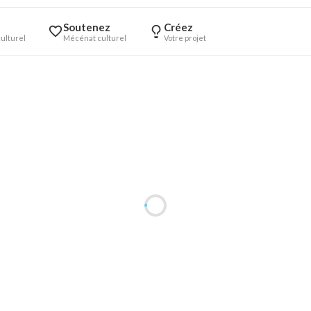
Soutenez
Créez
ulturel
Mécénat culturel
Votre projet