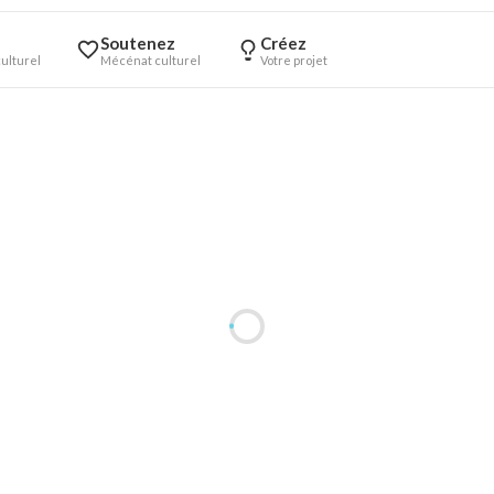
Soutenez
Créez
ulturel
Mécénat culturel
Votre projet