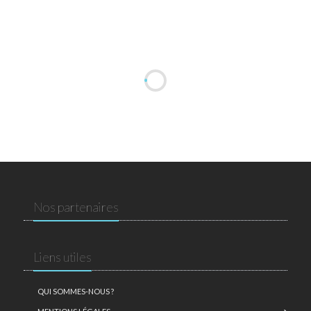
Nos partenaires
Liens utiles
QUI SOMMES-NOUS ?