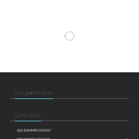
Nos partenaires
Liens utiles
QUI SOMMES-NOUS ?