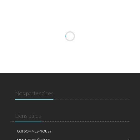
Nos partenaires
Liens utiles
QUI SOMMES-NOUS ?