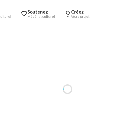
Soutenez
Créez
ulturel
Mécénat culturel
Votre projet