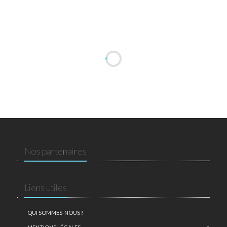
Nos partenaires
Liens utiles
QUI SOMMES-NOUS ?