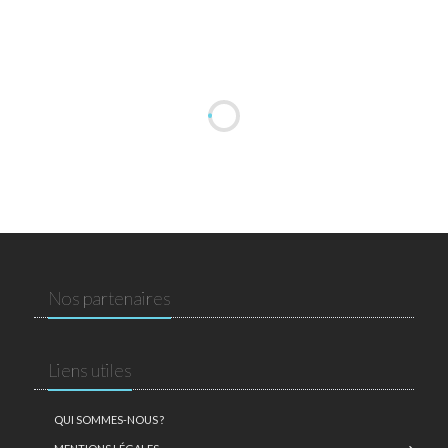
Nos partenaires
Liens utiles
QUI SOMMES-NOUS ?