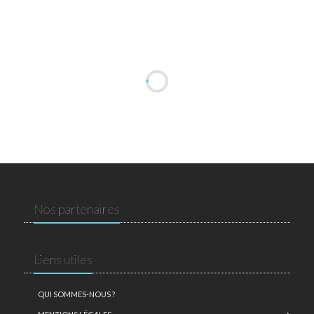
Nos partenaires
Liens utiles
QUI SOMMES-NOUS ?