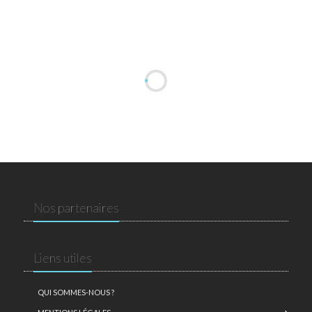
Nos partenaires
Liens utiles
QUI SOMMES-NOUS ?