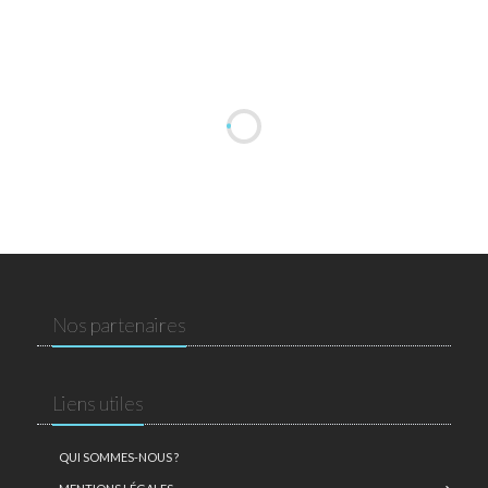
Nos partenaires
Liens utiles
QUI SOMMES-NOUS ?