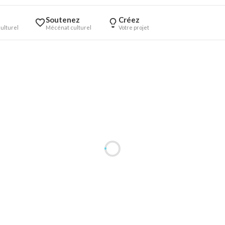
Soutenez
Créez
ulturel
Mécénat culturel
Votre projet