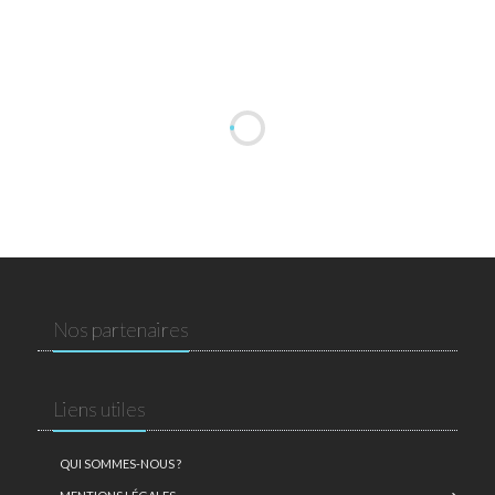
Nos partenaires
Liens utiles
QUI SOMMES-NOUS ?