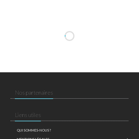
Nos partenaires
Liens utiles
QUI SOMMES-NOUS ?