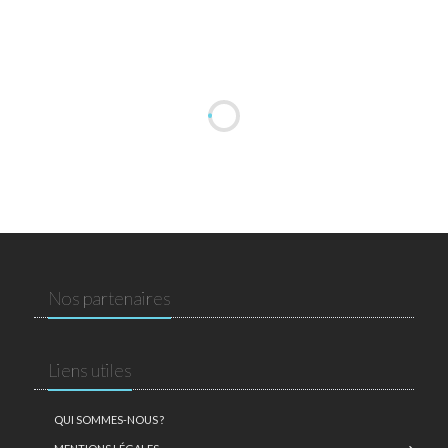
Nos partenaires
Liens utiles
QUI SOMMES-NOUS ?