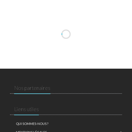
Nos partenaires
Liens utiles
QUI SOMMES-NOUS ?