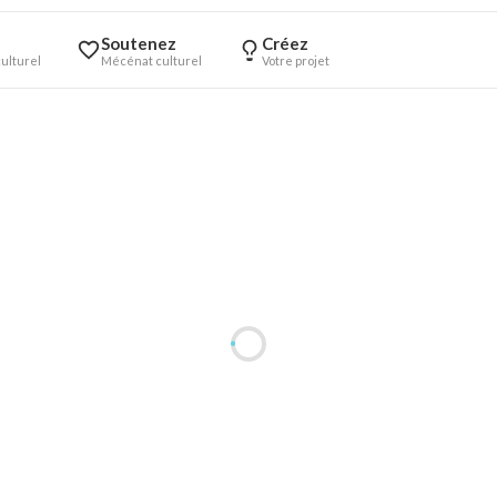
Soutenez
Créez
ulturel
Mécénat culturel
Votre projet