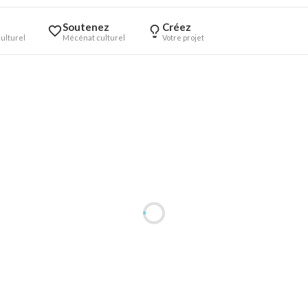
Soutenez
Créez
ulturel
Mécénat culturel
Votre projet