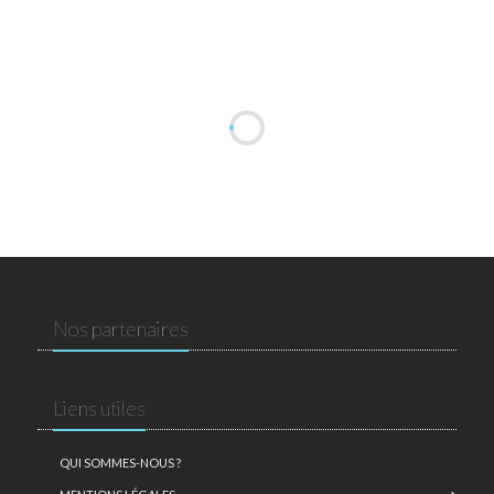
Nos partenaires
Liens utiles
QUI SOMMES-NOUS ?